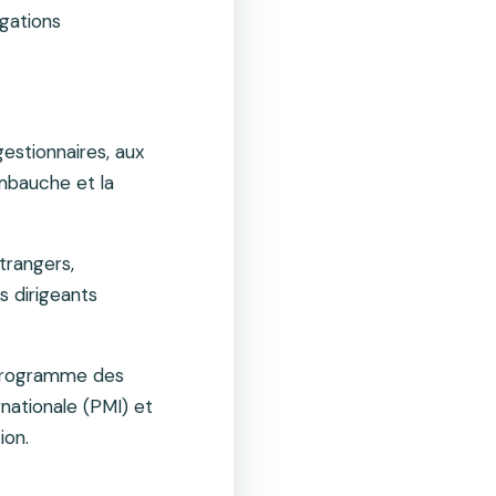
gations
estionnaires, aux
embauche et la
trangers,
s dirigeants
u Programme des
nationale (PMI) et
tion.