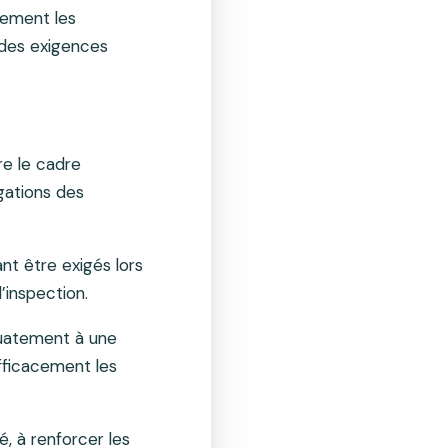
lement les
 des exigences
re le cadre
gations des
nt être exigés lors
d’inspection.
quatement à une
fficacement les
é, à renforcer les