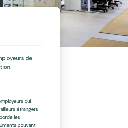
mployeurs de
tion.
employeurs qui
illeurs étrangers
borde les
ocuments pouvant