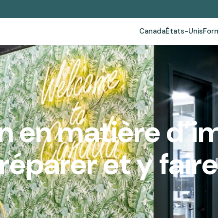
Canada
États-Unis
For
n en matière d’i
réparer et y fair