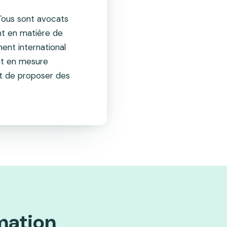
 Tous sont avocats
nt en matière de
ment international
ont en mesure
 et de proposer des
mation