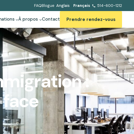
FAQ
Blogue
514-600-1212
Anglais
Français
mations
À propos
Contact
Prendre rendez-vous
mmigration :
e face